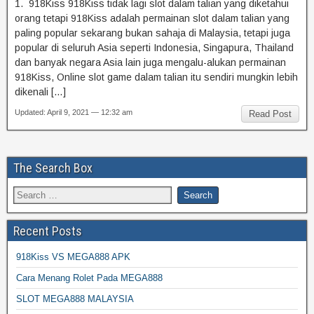
1. 918Kiss 918Kiss tidak lagi slot dalam talian yang diketahui
orang tetapi 918Kiss adalah permainan slot dalam talian yang
paling popular sekarang bukan sahaja di Malaysia, tetapi juga
popular di seluruh Asia seperti Indonesia, Singapura, Thailand
dan banyak negara Asia lain juga mengalu-alukan permainan
918Kiss, Online slot game dalam talian itu sendiri mungkin lebih
dikenali […]
Updated: April 9, 2021 — 12:32 am
Read Post
The Search Box
Recent Posts
918Kiss VS MEGA888 APK
Cara Menang Rolet Pada MEGA888
SLOT MEGA888 MALAYSIA