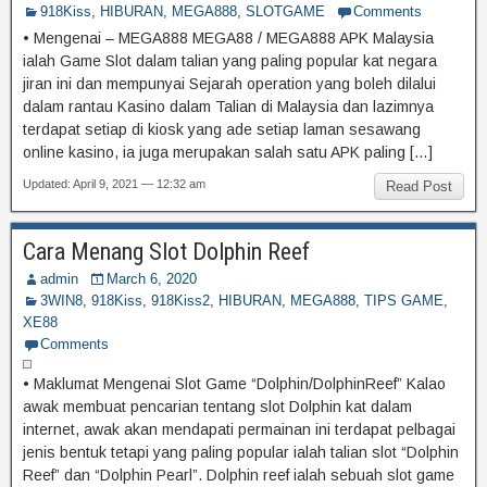
918Kiss
,
HIBURAN
,
MEGA888
,
SLOTGAME
Comments
• Mengenai – MEGA888 MEGA88 / MEGA888 APK Malaysia
ialah Game Slot dalam talian yang paling popular kat negara
jiran ini dan mempunyai Sejarah operation yang boleh dilalui
dalam rantau Kasino dalam Talian di Malaysia dan lazimnya
terdapat setiap di kiosk yang ade setiap laman sesawang
online kasino, ia juga merupakan salah satu APK paling […]
Updated: April 9, 2021 — 12:32 am
Read Post
Cara Menang Slot Dolphin Reef
admin
March 6, 2020
3WIN8
,
918Kiss
,
918Kiss2
,
HIBURAN
,
MEGA888
,
TIPS GAME
,
XE88
Comments
• Maklumat Mengenai Slot Game “Dolphin/DolphinReef” Kalao
awak membuat pencarian tentang slot Dolphin kat dalam
internet, awak akan mendapati permainan ini terdapat pelbagai
jenis bentuk tetapi yang paling popular ialah talian slot “Dolphin
Reef” dan “Dolphin Pearl”. Dolphin reef ialah sebuah slot game