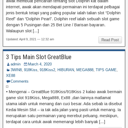
awak membuat pencarian tentang slot Dolphin kat dalam
internet, awak akan mendapati permainan ini terdapat pelbagai
jenis bentuk tetapi yang paling popular ialah talian slot “Dolphin
Reef” dan “Dolphin Pearl”. Dolphin reef ialah sebuah slot game
dengan 5 Pusingan dan 25 Bet Line / Barisan bayaran.
Walaupun slot […]
Updated: April 9, 2021 — 12:32 am
Read Post
3 Tips Main Slot GreatBlue
admin
March 4, 2020
3WIN8
,
918Kiss
,
918Kiss2
,
HIBURAN
,
MEGA888
,
TIPS GAME
,
XE88
Comments
• Mengenai – GreatBlue 918Kiss/918Kiss 2 kalao awak bermain
game slot 918Kiss, Mega888, Ex88 ,dan lainnya matlamat
utama ialah untuk menang dan cuci besar. Ada sebab ia disebut
Kedai Mesin Slot – ia tak ada jalan yang pasti untuk menang. Ia
merupakan satu permainan yang merebut peluang. meskipun,
terdapat cara untuk awak memenangi lebih banyak […]