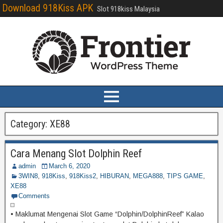
Download 918Kiss APK
Slot 918kiss Malaysia
Category:
XE88
Cara Menang Slot Dolphin Reef
admin
March 6, 2020
3WIN8
,
918Kiss
,
918Kiss2
,
HIBURAN
,
MEGA888
,
TIPS GAME
,
XE88
Comments
• Maklumat Mengenai Slot Game “Dolphin/DolphinReef” Kalao