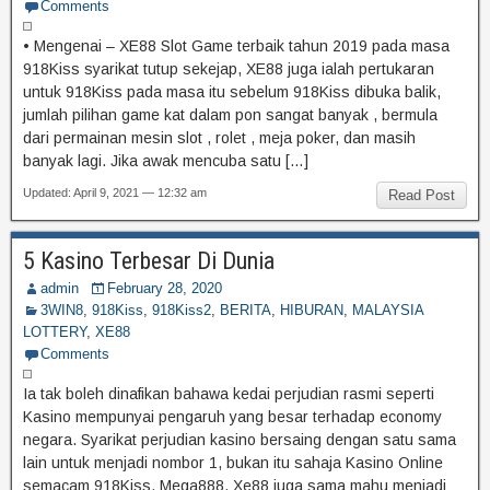
Comments
• Mengenai – XE88 Slot Game terbaik tahun 2019 pada masa
918Kiss syarikat tutup sekejap, XE88 juga ialah pertukaran
untuk 918Kiss pada masa itu sebelum 918Kiss dibuka balik,
jumlah pilihan game kat dalam pon sangat banyak , bermula
dari permainan mesin slot , rolet , meja poker, dan masih
banyak lagi. Jika awak mencuba satu […]
Updated: April 9, 2021 — 12:32 am
Read Post
5 Kasino Terbesar Di Dunia
admin
February 28, 2020
3WIN8
,
918Kiss
,
918Kiss2
,
BERITA
,
HIBURAN
,
MALAYSIA
LOTTERY
,
XE88
Comments
Ia tak boleh dinafikan bahawa kedai perjudian rasmi seperti
Kasino mempunyai pengaruh yang besar terhadap economy
negara. Syarikat perjudian kasino bersaing dengan satu sama
lain untuk menjadi nombor 1, bukan itu sahaja Kasino Online
semacam 918Kiss, Mega888, Xe88 juga sama mahu menjadi