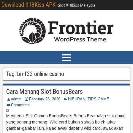
Download 918Kiss APK
Slot 918kiss Malaysia
Tag:
bmf33 online casino
Cara Menang Slot BonusBears
admin
February 28, 2020
HIBURAN
,
TIPS GAME
Comments
Mengenai Slot Games BonusBears Bonus Bear ialah slot game
yang senang menang. Wild card bukan sahaja boleh tukar
gambar-gambar lain, kalao awak dapat 3 wild card, awak akan