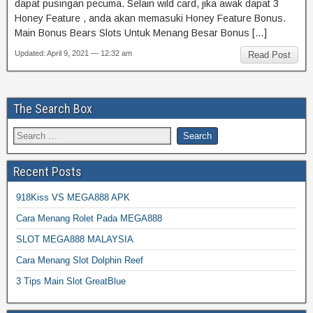
dapat pusingan pecuma. Selain wild card, jika awak dapat 3
Honey Feature , anda akan memasuki Honey Feature Bonus.
Main Bonus Bears Slots Untuk Menang Besar Bonus […]
Updated: April 9, 2021 — 12:32 am
Read Post
The Search Box
Recent Posts
918Kiss VS MEGA888 APK
Cara Menang Rolet Pada MEGA888
SLOT MEGA888 MALAYSIA
Cara Menang Slot Dolphin Reef
3 Tips Main Slot GreatBlue