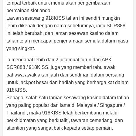
tempat terbaik untuk memulakan pengembaraan
permainan slot anda.
Lawan sesawang 918KISS talian ini sendiri mungkin
lebih dikenali dengan nama sebelumnya, iaitu SCR888.
Ini telah berubah, dan laman sesawan kasino dalam
talian telah mencapai penjenamaan semula dalam masa
yang singkat.
Ia mendapat lebih dari 2 juta muat turun dari APK
SCR888 / 918KISS, juga yang memberi tahu awak
bahawa awak akan jauh dari sendirian dalam bersaing
untuk jackpot besar dan hadiah yang berharga kat dalam
918KISS.
Sebagai salah satu laman sesawang kasino dalam talian
yang paling popular dan lama di Malaysia / Singapura /
Thailand , maka 918KISS telah berkembang melalui
perkhidmatan yang berkualiti, tawaran cemerlang, dan
attention yang sangat baik kepada setiap pemain.