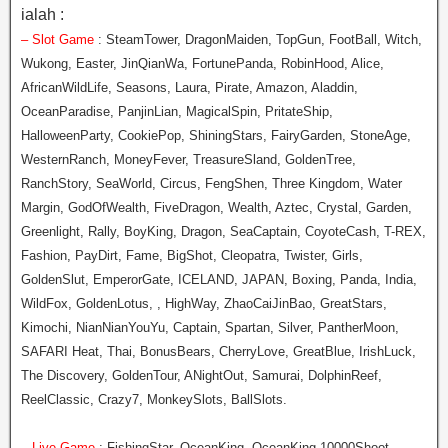
ialah :
– Slot Game
: SteamTower, DragonMaiden, TopGun, FootBall, Witch,
Wukong, Easter, JinQianWa, FortunePanda, RobinHood, Alice,
AfricanWildLife, Seasons, Laura, Pirate, Amazon, Aladdin,
OceanParadise, PanjinLian, MagicalSpin, PritateShip,
HalloweenParty, CookiePop, ShiningStars, FairyGarden, StoneAge,
WesternRanch, MoneyFever, TreasureSland, GoldenTree,
RanchStory, SeaWorld, Circus, FengShen, Three Kingdom, Water
Margin, GodOfWealth, FiveDragon, Wealth, Aztec, Crystal, Garden,
Greenlight, Rally, BoyKing, Dragon, SeaCaptain, CoyoteCash, T-REX,
Fashion, PayDirt, Fame, BigShot, Cleopatra, Twister, Girls,
GoldenSlut, EmperorGate, ICELAND, JAPAN, Boxing, Panda, India,
WildFox, GoldenLotus, , HighWay, ZhaoCaiJinBao, GreatStars,
Kimochi, NianNianYouYu, Captain, Spartan, Silver, PantherMoon,
SAFARI Heat, Thai, BonusBears, CherryLove, GreatBlue, IrishLuck,
The Discovery, GoldenTour, ANightOut, Samurai, DolphinReef,
ReelClassic, Crazy7, MonkeySlots, BallSlots.
– Live Game
: FishingStar, OceanKing, OceanKing 10000Shoot,