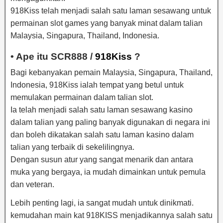
918Kiss telah menjadi salah satu laman sesawang untuk
permainan slot games yang banyak minat dalam talian
Malaysia, Singapura, Thailand, Indonesia.
• Ape itu SCR888 /
918Kiss
?
Bagi kebanyakan pemain Malaysia, Singapura, Thailand,
Indonesia, 918Kiss ialah tempat yang betul untuk
memulakan permainan dalam talian slot.
Ia telah menjadi salah satu laman sesawang kasino
dalam talian yang paling banyak digunakan di negara ini
dan boleh dikatakan salah satu laman kasino dalam
talian yang terbaik di sekelilingnya.
Dengan susun atur yang sangat menarik dan antara
muka yang bergaya, ia mudah dimainkan untuk pemula
dan veteran.
Lebih penting lagi, ia sangat mudah untuk dinikmati.
kemudahan main kat 918KISS menjadikannya salah satu