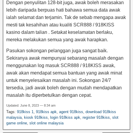
Dengan penyulitan 128-bit juga, awak boleh merasakan
lebih daripada berpuas hati bahawa semua data awak
ialah selamat dan terjamin. Tak de sebab mengapa awak
mesti tak kesahihan atau kualiti SCR888 / 918KISS
kasino dalam talian . Setakat keselamatan berlaku,
mereka melakukan semua yang awak harapkan.
Pasukan sokongan pelanggan juga sangat baik.
Sekiranya awak mempunyai sebarang masalah dengan
menggunakan log masuk SCR888 / 918KISS awak,
awak akan mendapat semua bantuan yang awak minat
untuk menyelesaikan masalah ini. Sokongan 24/7
tersedia, jadi awak boleh dengan mudah mendapatkan
masalah itu diperbetulkan dengan cepat.
Updated: June 8, 2023 — 8:34 am
Tags:
918kiss 1
,
918kiss apk
,
agent 918kiss
,
download 918kiss
malaysia
,
kiosk 918kiss
,
login 918kiss apk
,
register 918kiss
,
slot
game online
,
slot online malaysia