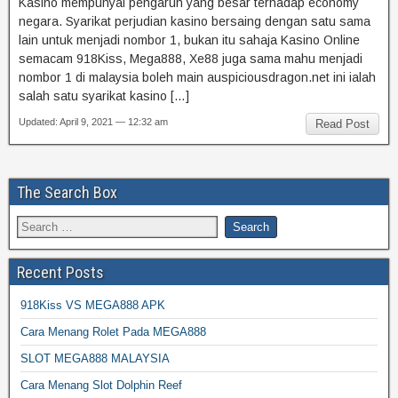
Kasino mempunyai pengaruh yang besar terhadap economy
negara. Syarikat perjudian kasino bersaing dengan satu sama
lain untuk menjadi nombor 1, bukan itu sahaja Kasino Online
semacam 918Kiss, Mega888, Xe88 juga sama mahu menjadi
nombor 1 di malaysia boleh main auspiciousdragon.net ini ialah
salah satu syarikat kasino […]
Updated: April 9, 2021 — 12:32 am
Read Post
The Search Box
Recent Posts
918Kiss VS MEGA888 APK
Cara Menang Rolet Pada MEGA888
SLOT MEGA888 MALAYSIA
Cara Menang Slot Dolphin Reef